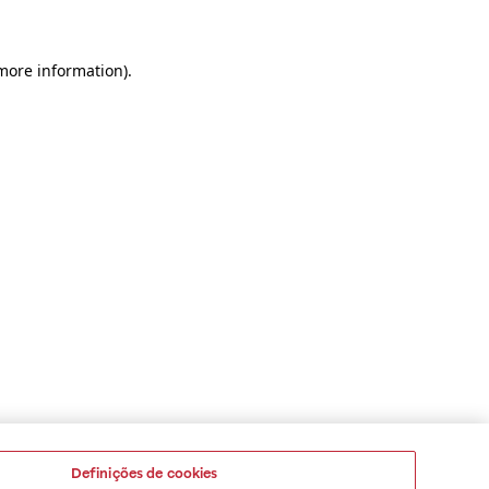
 more information)
.
Definições de cookies