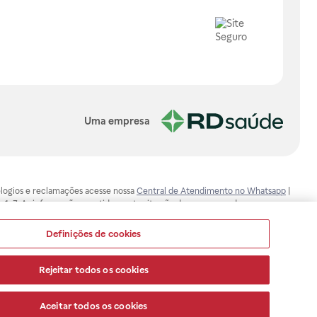
Uma empresa
, elogios e reclamações acesse nossa
Central de Atendimento no Whatsapp
|
-1-7. As informações contidas neste site não devem ser usadas para
ualquer problema de saúde e prescrever o tratamento adequado. Ao
ores esclarecimentos, consultar o site: www.anvisa.gov.br. A Raia Drogasil
Definições de cookies
ça dos clientes são compromissos da Raia Drogasil SA. Todos os pedidos
Rejeitar todos os cookies
Aceitar todos os cookies