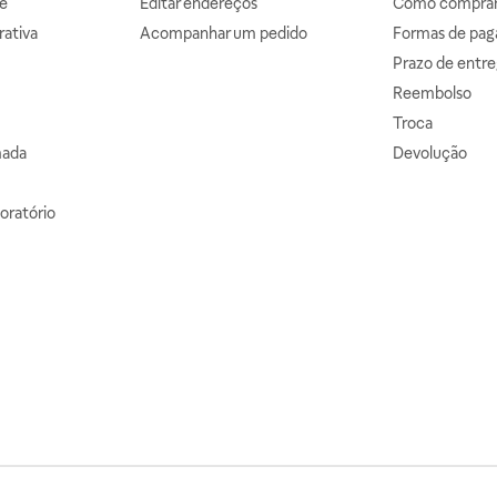
e
Editar endereços
Como comprar 
ativa
Acompanhar um pedido
Formas de pa
Prazo de entre
Reembolso
Troca
mada
Devolução
oratório