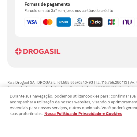
Formas de pagamento
Parcele em até 3x* sem juros nos cartões de crédito
Raia Drogasil SA | DROGASIL | 61.585.865/0240-93 | I.E. 116.756.280.113 | Av.
Farmacêutico responsável: Gisele da Penha Barbosa | CRF 89453 | Polo Butan
automedicação e não substituem, em hipótese alguma, as orientações dadas 
Durante sua navegação, podemos utilizar cookies para: confirmar sua i
persistirem os sintomas, um médico deverá ser consultado. Os preços e promoç
acompanhar a utilização de nossos websites, visando o aprimorament
SA trabalha com as tecnologias mais avançadas de proteção de dados, para qu
essenciais para nossos serviços, outros opcionais. Você poderá geren
efetuados estão sujeitos à confirmação da disponibilidade de produto em no
suas preferências.
Nossa Política de Privacidade e Cookies