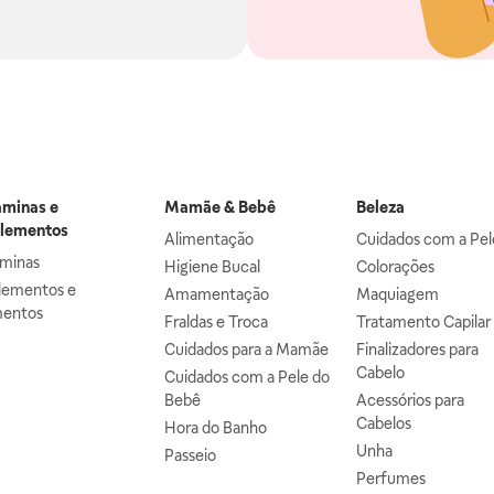
aminas e
Mamãe & Bebê
Beleza
lementos
Alimentação
Cuidados com a Pel
aminas
Higiene Bucal
Colorações
lementos e
Amamentação
Maquiagem
mentos
Fraldas e Troca
Tratamento Capilar
Cuidados para a Mamãe
Finalizadores para
Cabelo
Cuidados com a Pele do
Bebê
Acessórios para
Cabelos
Hora do Banho
Unha
Passeio
Perfumes