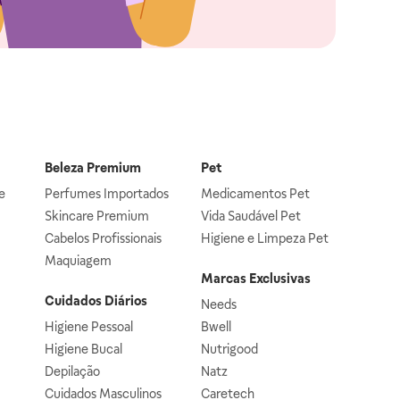
Beleza Premium
Pet
e
Perfumes Importados
Medicamentos Pet
Skincare Premium
Vida Saudável Pet
Cabelos Profissionais
Higiene e Limpeza Pet
Maquiagem
Marcas Exclusivas
Cuidados Diários
Needs
Higiene Pessoal
Bwell
Higiene Bucal
Nutrigood
Depilação
Natz
Cuidados Masculinos
Caretech