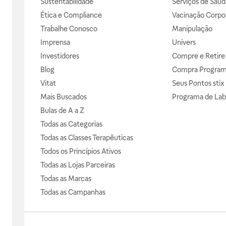
Sustentabilidade
Serviços de Saúd
Ética e Compliance
Vacinação Corpor
Trabalhe Conosco
Manipulação
Imprensa
Univers
Investidores
Compre e Retire
Blog
Compra Progra
Vitat
Seus Pontos stix
Mais Buscados
Programa de Lab
Bulas de A a Z
Todas as Categorias
Todas as Classes Terapêuticas
Todos os Princípios Ativos
Todas as Lojas Parceiras
Todas as Marcas
Todas as Campanhas