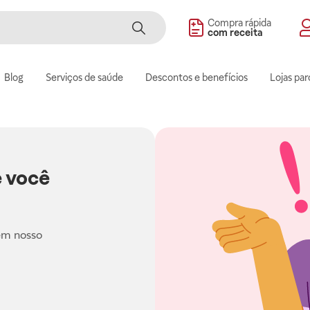
Compra rápida
com receita
Blog
Serviços de saúde
Descontos e benefícios
Lojas par
 você
em nosso