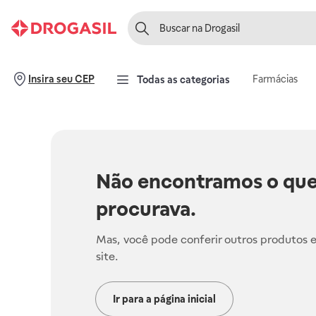
Farmácias
Insira seu CEP
Todas as categorias
Não encontramos o que
procurava.
Mas, você pode conferir outros produtos 
site.
Ir para a página inicial