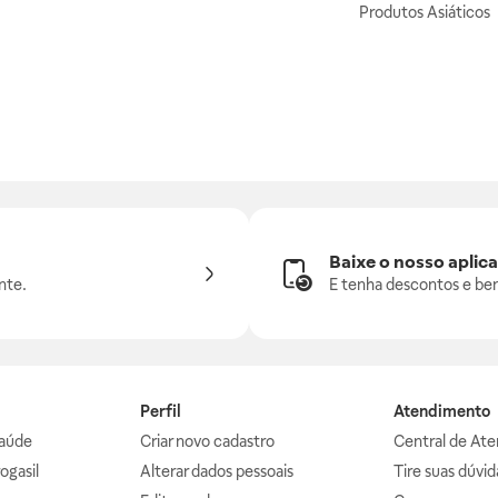
Produtos Asiáticos
Baixe o nosso aplica
nte.
E tenha descontos e ben
Perfil
Atendimento
aúde
Criar novo cadastro
Central de At
ogasil
Alterar dados pessoais
Tire suas dúvi