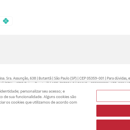
 Nsa. Sra. Assunção, 638 | Butantã | São Paulo (SP) | CEP 05359-001 | Para dúvidas
tã (1714 e 1715 Raia e Drogasil) | AFE: 7.17094.5 | CMVS - 355030801-477-002443
pelo profissional da área médica. Somente o médico está apto a diagnosticar q
dentidade; personalizar seu acesso; e
ões divulgados no site são válidos apenas para compras feitas pela internet. Mai
o de sua funcionalidade. Alguns cookies são
e você possa realizar suas compras com tranquilidade. A privacidade e a seguran
ciar os cookies que utilizamos de acordo com
sso estoque.
A
Drogasil
segue as determinações da