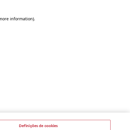
 more information)
.
Definições de cookies