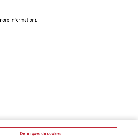
 more information)
.
Definições de cookies