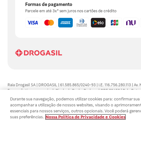
Formas de pagamento
Parcele em até 3x* sem juros nos cartões de crédito
Raia Drogasil SA | DROGASIL | 61.585.865/0240-93 | I.E. 116.756.280.113 | Av.
Farmacêutico responsável: Gisele da Penha Barbosa | CRF 89453 | Polo Butan
automedicação e não substituem, em hipótese alguma, as orientações dadas 
Durante sua navegação, podemos utilizar cookies para: confirmar sua i
persistirem os sintomas, um médico deverá ser consultado. Os preços e promoç
acompanhar a utilização de nossos websites, visando o aprimorament
SA trabalha com as tecnologias mais avançadas de proteção de dados, para qu
essenciais para nossos serviços, outros opcionais. Você poderá geren
efetuados estão sujeitos à confirmação da disponibilidade de produto em no
suas preferências.
Nossa Política de Privacidade e Cookies