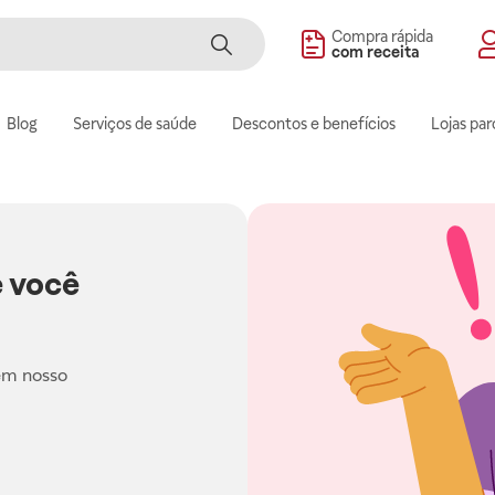
Compra rápida
com receita
Blog
Serviços de saúde
Descontos e benefícios
Lojas par
 você
em nosso