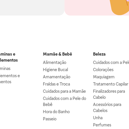
aminas e
Mamãe & Bebê
Beleza
lementos
Alimentação
Cuidados com a Pel
aminas
Higiene Bucal
Colorações
lementos e
Amamentação
Maquiagem
mentos
Fraldas e Troca
Tratamento Capilar
Cuidados para a Mamãe
Finalizadores para
Cabelo
Cuidados com a Pele do
Bebê
Acessórios para
Cabelos
Hora do Banho
Unha
Passeio
Perfumes