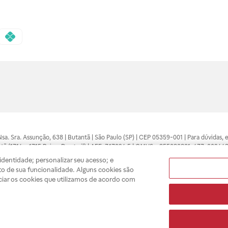
 Nsa. Sra. Assunção, 638 | Butantã | São Paulo (SP) | CEP 05359-001 | Para dúvidas
tã (1714 e 1715 Raia e Drogasil) | AFE: 7.17094.5 | CMVS - 355030801-477-002443
pelo profissional da área médica. Somente o médico está apto a diagnosticar q
dentidade; personalizar seu acesso; e
ões divulgados no site são válidos apenas para compras feitas pela internet. Mai
o de sua funcionalidade. Alguns cookies são
e você possa realizar suas compras com tranquilidade. A privacidade e a seguran
ciar os cookies que utilizamos de acordo com
sso estoque.
A
Drogasil
segue as determinações da