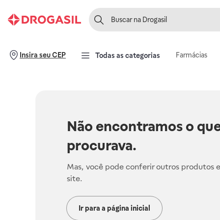
Farmácias
Insira seu CEP
Todas as categorias
Não encontramos o que
procurava.
Mas, você pode conferir outros produtos 
site.
Ir para a página inicial