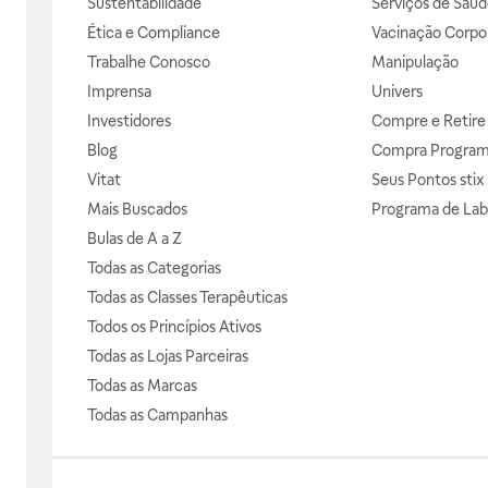
Sustentabilidade
Serviços de Saúd
Ética e Compliance
Vacinação Corpor
Trabalhe Conosco
Manipulação
Imprensa
Univers
Investidores
Compre e Retire
Blog
Compra Progra
Vitat
Seus Pontos stix
Mais Buscados
Programa de Lab
Bulas de A a Z
Todas as Categorias
Todas as Classes Terapêuticas
Todos os Princípios Ativos
Todas as Lojas Parceiras
Todas as Marcas
Todas as Campanhas