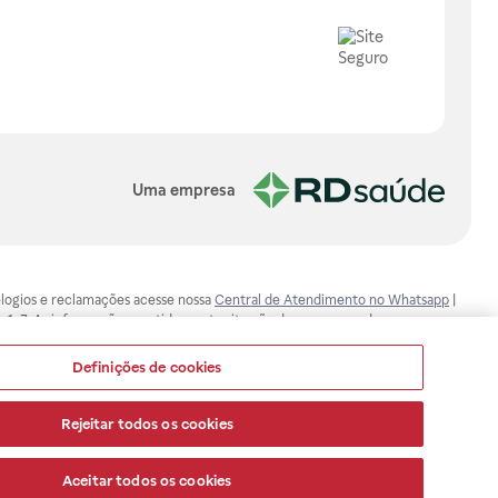
Uma empresa
, elogios e reclamações acesse nossa
Central de Atendimento no Whatsapp
|
-1-7. As informações contidas neste site não devem ser usadas para
ualquer problema de saúde e prescrever o tratamento adequado. Ao
ores esclarecimentos, consultar o site: www.anvisa.gov.br. A Raia Drogasil
Definições de cookies
ça dos clientes são compromissos da Raia Drogasil SA. Todos os pedidos
Rejeitar todos os cookies
Aceitar todos os cookies