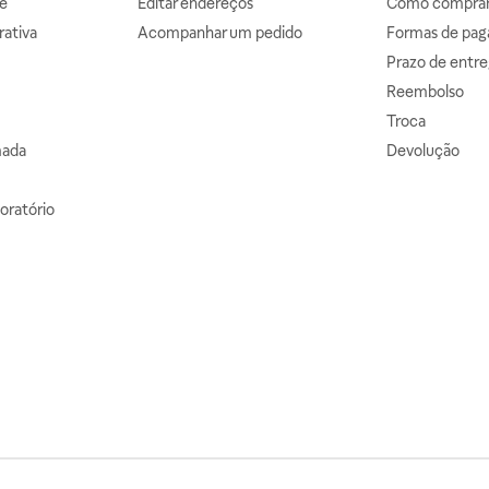
e
Editar endereços
Como comprar 
ativa
Acompanhar um pedido
Formas de pa
Prazo de entre
Reembolso
Troca
mada
Devolução
oratório