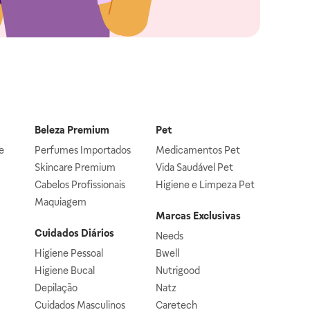
Beleza Premium
Pet
e
Perfumes Importados
Medicamentos Pet
Skincare Premium
Vida Saudável Pet
Cabelos Profissionais
Higiene e Limpeza Pet
Maquiagem
Marcas Exclusivas
Cuidados Diários
Needs
Higiene Pessoal
Bwell
Higiene Bucal
Nutrigood
Depilação
Natz
Cuidados Masculinos
Caretech