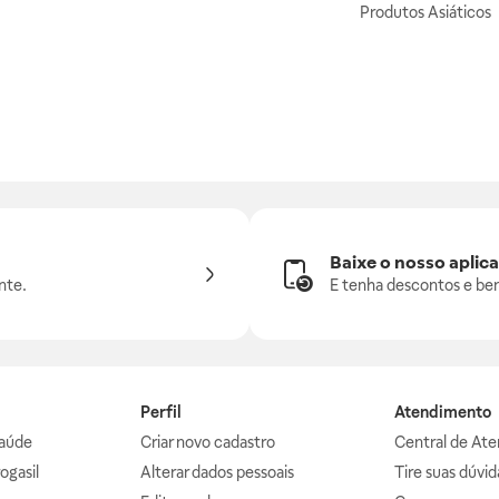
Produtos Asiáticos
Baixe o nosso aplica
nte.
E tenha descontos e ben
Perfil
Atendimento
aúde
Criar novo cadastro
Central de At
ogasil
Alterar dados pessoais
Tire suas dúvi