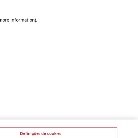
 more information)
.
Definições de cookies