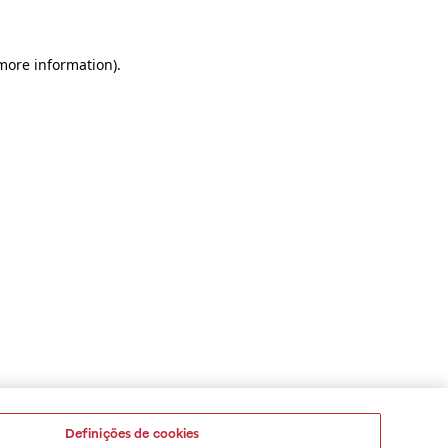
 more information)
.
Definições de cookies