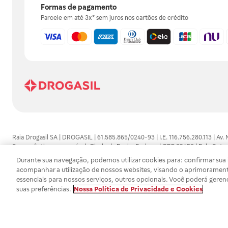
Formas de pagamento
Parcele em até 3x* sem juros nos cartões de crédito
Raia Drogasil SA | DROGASIL | 61.585.865/0240-93 | I.E. 116.756.280.113 | Av.
Farmacêutico responsável: Gisele da Penha Barbosa | CRF 89453 | Polo Butan
automedicação e não substituem, em hipótese alguma, as orientações dadas 
Durante sua navegação, podemos utilizar cookies para: confirmar sua i
persistirem os sintomas, um médico deverá ser consultado. Os preços e promoç
acompanhar a utilização de nossos websites, visando o aprimorament
SA trabalha com as tecnologias mais avançadas de proteção de dados, para qu
essenciais para nossos serviços, outros opcionais. Você poderá geren
efetuados estão sujeitos à confirmação da disponibilidade de produto em no
suas preferências.
Nossa Política de Privacidade e Cookies