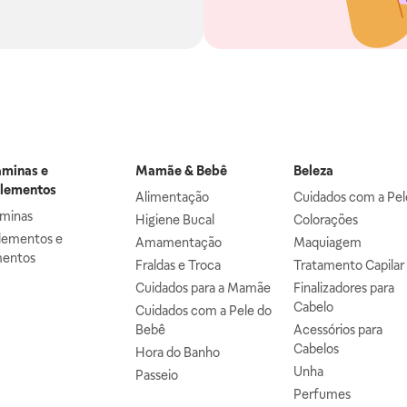
aminas e
Mamãe & Bebê
Beleza
lementos
Alimentação
Cuidados com a Pel
aminas
Higiene Bucal
Colorações
lementos e
Amamentação
Maquiagem
mentos
Fraldas e Troca
Tratamento Capilar
Cuidados para a Mamãe
Finalizadores para
Cabelo
Cuidados com a Pele do
Bebê
Acessórios para
Cabelos
Hora do Banho
Unha
Passeio
Perfumes