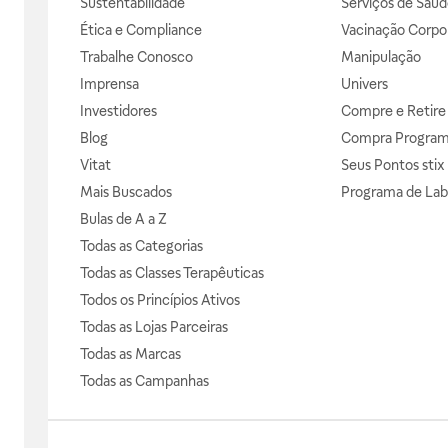
Sustentabilidade
Serviços de Saúd
Ética e Compliance
Vacinação Corpor
Trabalhe Conosco
Manipulação
Imprensa
Univers
Investidores
Compre e Retire
Blog
Compra Progra
Vitat
Seus Pontos stix
Mais Buscados
Programa de Lab
Bulas de A a Z
Todas as Categorias
Todas as Classes Terapêuticas
Todos os Princípios Ativos
Todas as Lojas Parceiras
Todas as Marcas
Todas as Campanhas