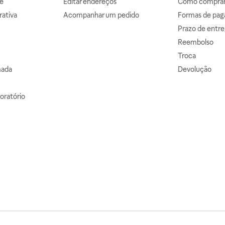
e
Editar endereços
Como comprar 
ativa
Acompanhar um pedido
Formas de pa
Prazo de entre
Reembolso
Troca
mada
Devolução
oratório