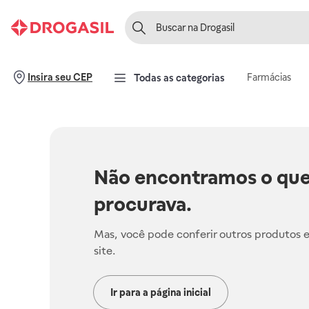
Farmácias
Insira seu CEP
Todas as categorias
Não encontramos o que
procurava.
Mas, você pode conferir outros produtos 
site.
Ir para a página inicial