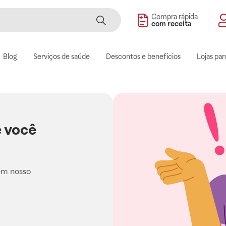
Compra rápida
com receita
Blog
Serviços de saúde
Descontos e benefícios
Lojas par
 você
em nosso