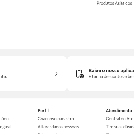
Produtos Asiáticos
Baixe o nosso aplica
nte.
E tenha descontos e ben
Perfil
Atendimento
aúde
Criar novo cadastro
Central de At
ogasil
Alterar dados pessoais
Tire suas dúvi