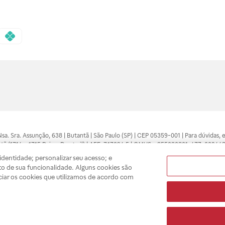
 Nsa. Sra. Assunção, 638 | Butantã | São Paulo (SP) | CEP 05359-001 | Para dúvidas
tã (1714 e 1715 Raia e Drogasil) | AFE: 7.17094.5 | CMVS - 355030801-477-002443
pelo profissional da área médica. Somente o médico está apto a diagnosticar q
dentidade; personalizar seu acesso; e
ões divulgados no site são válidos apenas para compras feitas pela internet. Mai
o de sua funcionalidade. Alguns cookies são
e você possa realizar suas compras com tranquilidade. A privacidade e a seguran
ciar os cookies que utilizamos de acordo com
sso estoque.
A
Drogasil
segue as determinações da