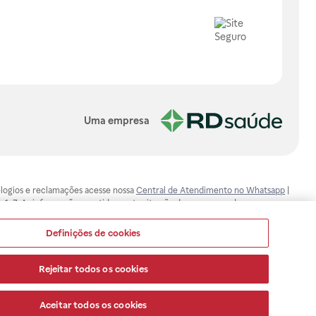
Uma empresa
, elogios e reclamações acesse nossa
Central de Atendimento no Whatsapp
|
-1-7. As informações contidas neste site não devem ser usadas para
ualquer problema de saúde e prescrever o tratamento adequado. Ao
ores esclarecimentos, consultar o site: www.anvisa.gov.br. A Raia Drogasil
Definições de cookies
ça dos clientes são compromissos da Raia Drogasil SA. Todos os pedidos
Rejeitar todos os cookies
Aceitar todos os cookies