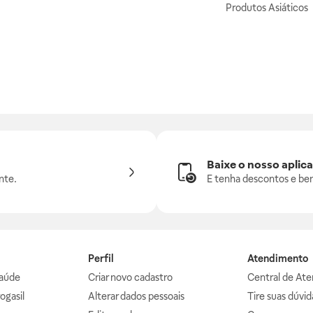
Produtos Asiáticos
Baixe o nosso aplica
nte.
E tenha descontos e ben
Perfil
Atendimento
aúde
Criar novo cadastro
Central de At
ogasil
Alterar dados pessoais
Tire suas dúvi