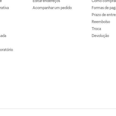
e
Editar endereços
Como comprar 
ativa
Acompanhar um pedido
Formas de pa
Prazo de entre
Reembolso
Troca
mada
Devolução
oratório