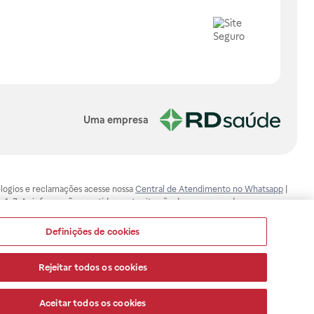
Uma empresa
, elogios e reclamações acesse nossa
Central de Atendimento no Whatsapp
|
-1-7. As informações contidas neste site não devem ser usadas para
ualquer problema de saúde e prescrever o tratamento adequado. Ao
ores esclarecimentos, consultar o site: www.anvisa.gov.br. A Raia Drogasil
Definições de cookies
ça dos clientes são compromissos da Raia Drogasil SA. Todos os pedidos
Rejeitar todos os cookies
Aceitar todos os cookies