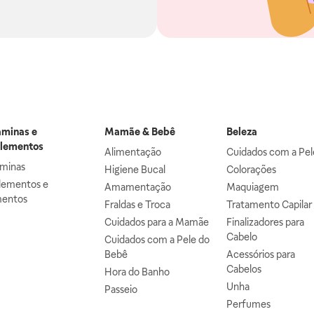
aminas e
Mamãe & Bebê
Beleza
lementos
Alimentação
Cuidados com a Pel
aminas
Higiene Bucal
Colorações
lementos e
Amamentação
Maquiagem
mentos
Fraldas e Troca
Tratamento Capilar
Cuidados para a Mamãe
Finalizadores para
Cabelo
Cuidados com a Pele do
Bebê
Acessórios para
Cabelos
Hora do Banho
Unha
Passeio
Perfumes