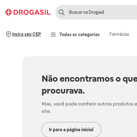
Farmácias
Insira seu CEP
Todas as categorias
Não encontramos o que
procurava.
Mas, você pode conferir outros produtos 
site.
Ir para a página inicial