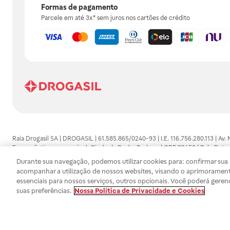
Formas de pagamento
Parcele em até 3x* sem juros nos cartões de crédito
Raia Drogasil SA | DROGASIL | 61.585.865/0240-93 | I.E. 116.756.280.113 | Av.
Farmacêutico responsável: Gisele da Penha Barbosa | CRF 89453 | Polo Butan
automedicação e não substituem, em hipótese alguma, as orientações dadas 
Durante sua navegação, podemos utilizar cookies para: confirmar sua i
persistirem os sintomas, um médico deverá ser consultado. Os preços e promoç
acompanhar a utilização de nossos websites, visando o aprimorament
SA trabalha com as tecnologias mais avançadas de proteção de dados, para qu
essenciais para nossos serviços, outros opcionais. Você poderá geren
efetuados estão sujeitos à confirmação da disponibilidade de produto em no
suas preferências.
Nossa Política de Privacidade e Cookies