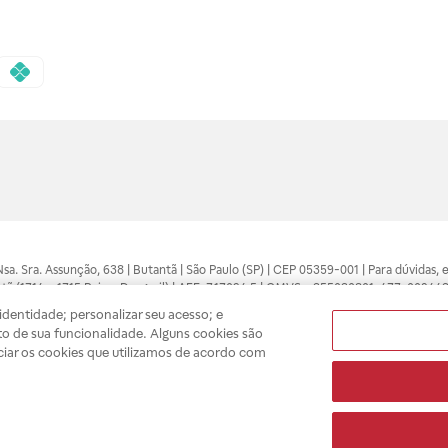
 Nsa. Sra. Assunção, 638 | Butantã | São Paulo (SP) | CEP 05359-001 | Para dúvidas
tã (1714 e 1715 Raia e Drogasil) | AFE: 7.17094.5 | CMVS - 355030801-477-002443
pelo profissional da área médica. Somente o médico está apto a diagnosticar q
dentidade; personalizar seu acesso; e
ões divulgados no site são válidos apenas para compras feitas pela internet. Mai
o de sua funcionalidade. Alguns cookies são
e você possa realizar suas compras com tranquilidade. A privacidade e a seguran
ciar os cookies que utilizamos de acordo com
sso estoque.
A
Drogasil
segue as determinações da