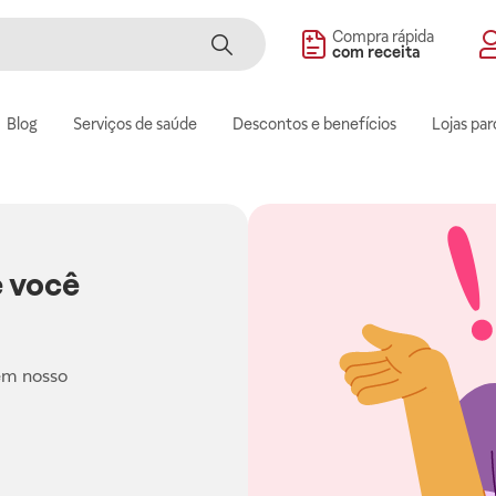
Compra rápida
com receita
Blog
Serviços de saúde
Descontos e benefícios
Lojas par
 você
em nosso