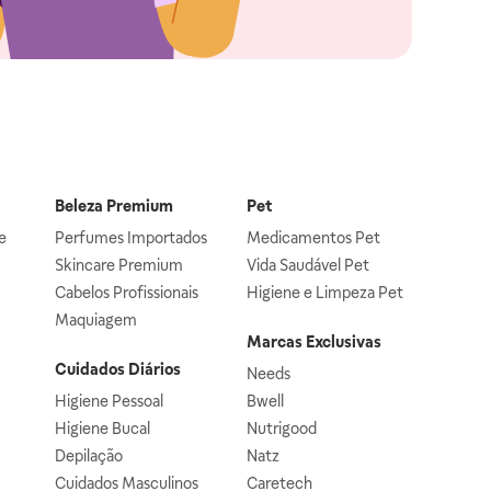
Beleza Premium
Pet
e
Perfumes Importados
Medicamentos Pet
Skincare Premium
Vida Saudável Pet
Cabelos Profissionais
Higiene e Limpeza Pet
Maquiagem
Marcas Exclusivas
Cuidados Diários
Needs
Higiene Pessoal
Bwell
Higiene Bucal
Nutrigood
Depilação
Natz
Cuidados Masculinos
Caretech