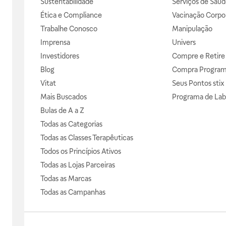
Sustentabilidade
Serviços de Saúd
Ética e Compliance
Vacinação Corpor
Trabalhe Conosco
Manipulação
Imprensa
Univers
Investidores
Compre e Retire
Blog
Compra Progra
Vitat
Seus Pontos stix
Mais Buscados
Programa de Lab
Bulas de A a Z
Todas as Categorias
Todas as Classes Terapêuticas
Todos os Princípios Ativos
Todas as Lojas Parceiras
Todas as Marcas
Todas as Campanhas