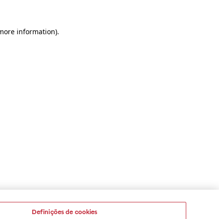
 more information)
.
Definições de cookies