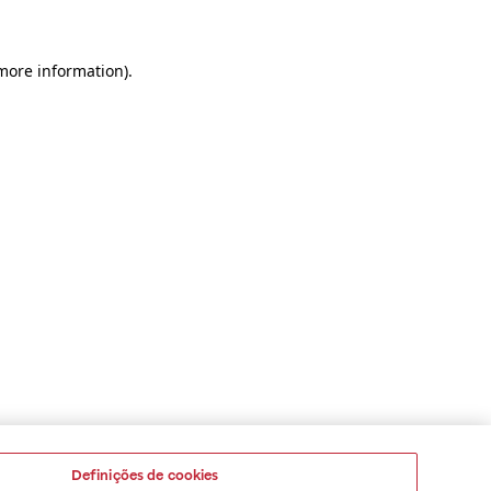
 more information)
.
Definições de cookies