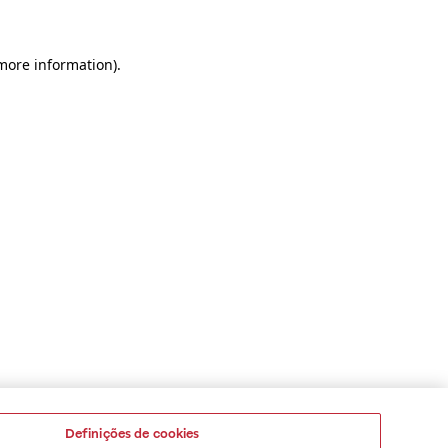
 more information)
.
Definições de cookies