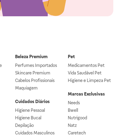
Beleza Premium
Pet
e
Perfumes Importados
Medicamentos Pet
Skincare Premium
Vida Saudável Pet
Cabelos Profissionais
Higiene e Limpeza Pet
Maquiagem
Marcas Exclusivas
Cuidados Diários
Needs
Higiene Pessoal
Bwell
Higiene Bucal
Nutrigood
Depilação
Natz
Cuidados Masculinos
Caretech