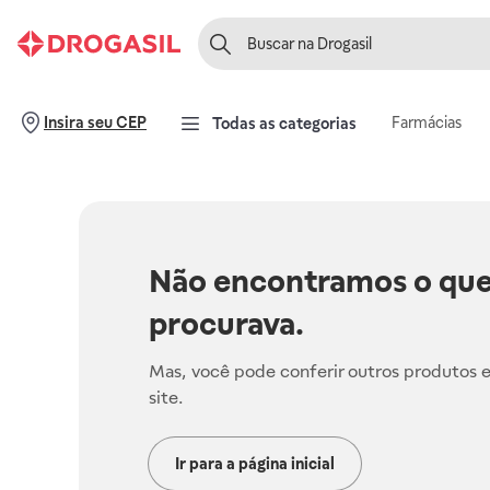
Farmácias
Insira seu CEP
Todas as categorias
Não encontramos o que
procurava.
Mas, você pode conferir outros produtos 
site.
Ir para a página inicial