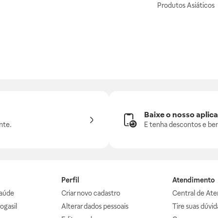
Produtos Asiáticos
Baixe o nosso aplica
nte.
E tenha descontos e ben
Perfil
Atendimento
aúde
Criar novo cadastro
Central de At
ogasil
Alterar dados pessoais
Tire suas dúvi