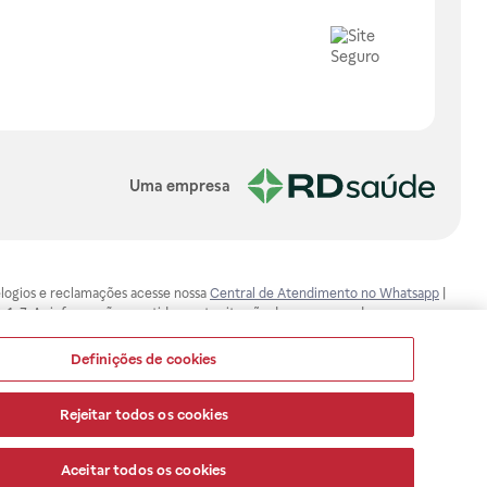
Uma empresa
, elogios e reclamações acesse nossa
Central de Atendimento no Whatsapp
|
-1-7. As informações contidas neste site não devem ser usadas para
ualquer problema de saúde e prescrever o tratamento adequado. Ao
ores esclarecimentos, consultar o site: www.anvisa.gov.br. A Raia Drogasil
Definições de cookies
ça dos clientes são compromissos da Raia Drogasil SA. Todos os pedidos
Rejeitar todos os cookies
Aceitar todos os cookies