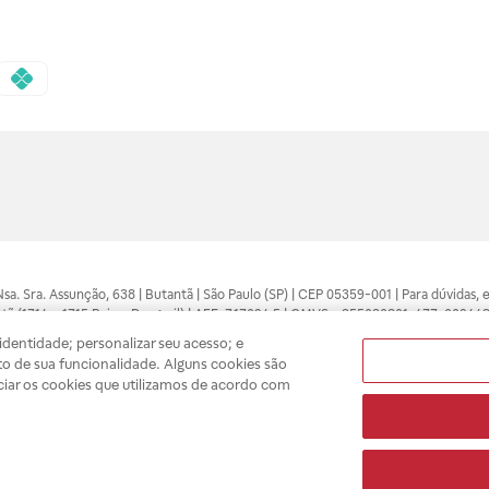
 Nsa. Sra. Assunção, 638 | Butantã | São Paulo (SP) | CEP 05359-001 | Para dúvidas
tã (1714 e 1715 Raia e Drogasil) | AFE: 7.17094.5 | CMVS - 355030801-477-002443
pelo profissional da área médica. Somente o médico está apto a diagnosticar q
dentidade; personalizar seu acesso; e
ões divulgados no site são válidos apenas para compras feitas pela internet. Mai
o de sua funcionalidade. Alguns cookies são
e você possa realizar suas compras com tranquilidade. A privacidade e a seguran
ciar os cookies que utilizamos de acordo com
sso estoque.
A
Drogasil
segue as determinações da