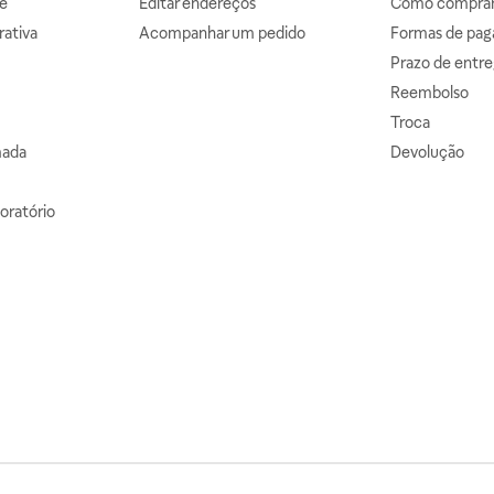
e
Editar endereços
Como comprar 
ativa
Acompanhar um pedido
Formas de pa
Prazo de entre
Reembolso
Troca
mada
Devolução
oratório