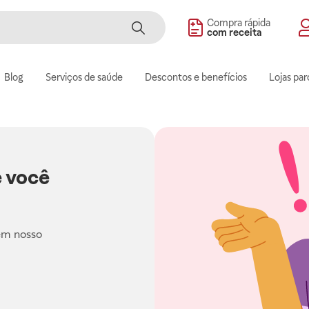
Compra rápida
com receita
Blog
Serviços de saúde
Descontos e benefícios
Lojas par
 você
em nosso