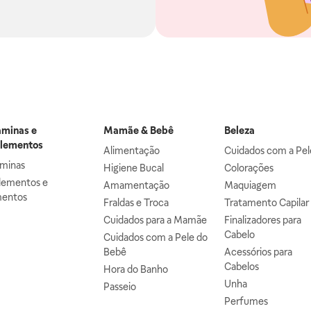
aminas e
Mamãe & Bebê
Beleza
lementos
Alimentação
Cuidados com a Pel
aminas
Higiene Bucal
Colorações
lementos e
Amamentação
Maquiagem
mentos
Fraldas e Troca
Tratamento Capilar
Cuidados para a Mamãe
Finalizadores para
Cabelo
Cuidados com a Pele do
Bebê
Acessórios para
Cabelos
Hora do Banho
Unha
Passeio
Perfumes