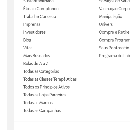
Sustentabilidade
Serviços de Saúd
Ética e Compliance
Vacinação Corpor
Trabalhe Conosco
Manipulação
Imprensa
Univers
Investidores
Compre e Retire
Blog
Compra Progra
Vitat
Seus Pontos stix
Mais Buscados
Programa de Lab
Bulas de A a Z
Todas as Categorias
Todas as Classes Terapêuticas
Todos os Princípios Ativos
Todas as Lojas Parceiras
Todas as Marcas
Todas as Campanhas