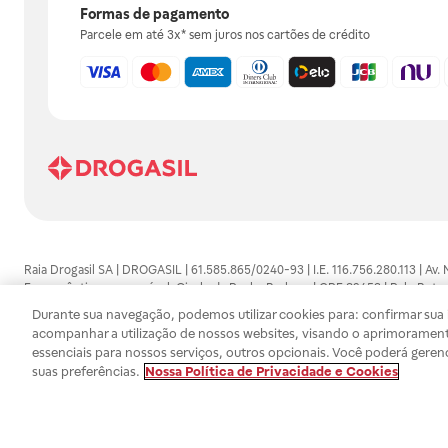
Formas de pagamento
Parcele em até 3x* sem juros nos cartões de crédito
Raia Drogasil SA | DROGASIL | 61.585.865/0240-93 | I.E. 116.756.280.113 | Av.
Farmacêutico responsável: Gisele da Penha Barbosa | CRF 89453 | Polo Butan
automedicação e não substituem, em hipótese alguma, as orientações dadas 
Durante sua navegação, podemos utilizar cookies para: confirmar sua i
persistirem os sintomas, um médico deverá ser consultado. Os preços e promoç
acompanhar a utilização de nossos websites, visando o aprimorament
SA trabalha com as tecnologias mais avançadas de proteção de dados, para qu
essenciais para nossos serviços, outros opcionais. Você poderá geren
efetuados estão sujeitos à confirmação da disponibilidade de produto em no
suas preferências.
Nossa Política de Privacidade e Cookies