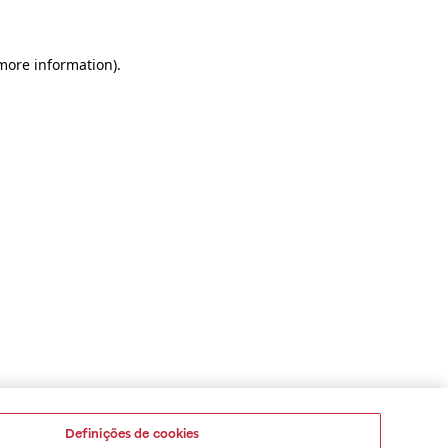
 more information)
.
Definições de cookies