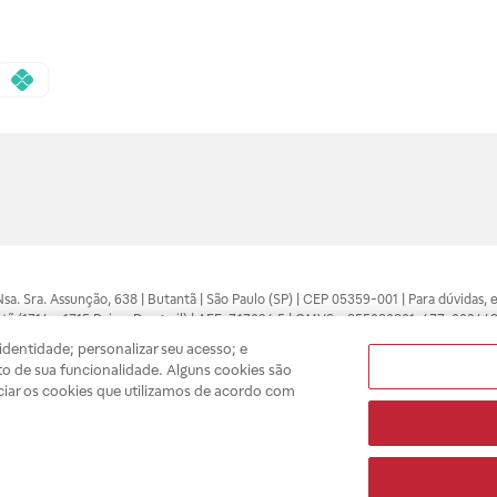
 Nsa. Sra. Assunção, 638 | Butantã | São Paulo (SP) | CEP 05359-001 | Para dúvidas
tã (1714 e 1715 Raia e Drogasil) | AFE: 7.17094.5 | CMVS - 355030801-477-002443
pelo profissional da área médica. Somente o médico está apto a diagnosticar q
dentidade; personalizar seu acesso; e
ões divulgados no site são válidos apenas para compras feitas pela internet. Mai
o de sua funcionalidade. Alguns cookies são
e você possa realizar suas compras com tranquilidade. A privacidade e a seguran
ciar os cookies que utilizamos de acordo com
sso estoque.
A
Drogasil
segue as determinações da