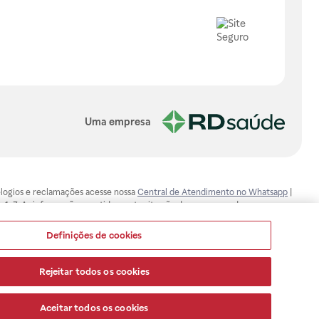
Uma empresa
, elogios e reclamações acesse nossa
Central de Atendimento no Whatsapp
|
-1-7. As informações contidas neste site não devem ser usadas para
ualquer problema de saúde e prescrever o tratamento adequado. Ao
ores esclarecimentos, consultar o site: www.anvisa.gov.br. A Raia Drogasil
Definições de cookies
ça dos clientes são compromissos da Raia Drogasil SA. Todos os pedidos
Rejeitar todos os cookies
Aceitar todos os cookies