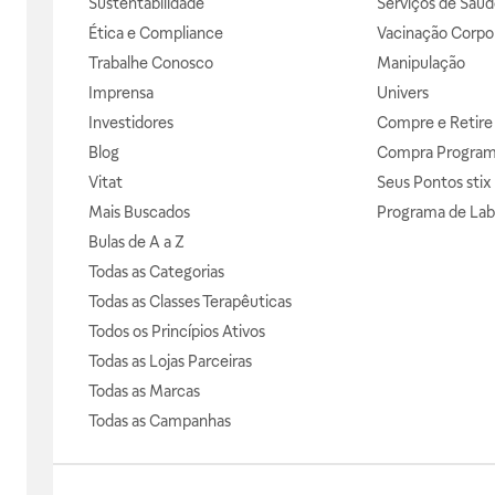
Sustentabilidade
Serviços de Saúd
Ética e Compliance
Vacinação Corpor
Trabalhe Conosco
Manipulação
Imprensa
Univers
Investidores
Compre e Retire
Blog
Compra Progra
Vitat
Seus Pontos stix
Mais Buscados
Programa de Lab
Bulas de A a Z
Todas as Categorias
Todas as Classes Terapêuticas
Todos os Princípios Ativos
Todas as Lojas Parceiras
Todas as Marcas
Todas as Campanhas