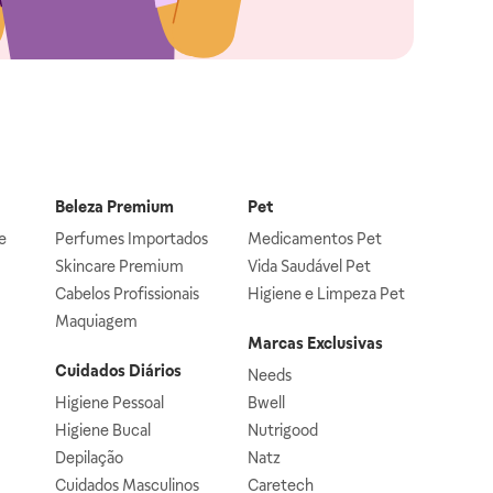
Beleza Premium
Pet
e
Perfumes Importados
Medicamentos Pet
Skincare Premium
Vida Saudável Pet
Cabelos Profissionais
Higiene e Limpeza Pet
Maquiagem
Marcas Exclusivas
Cuidados Diários
Needs
Higiene Pessoal
Bwell
Higiene Bucal
Nutrigood
Depilação
Natz
Cuidados Masculinos
Caretech