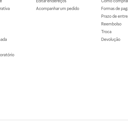
e
Editar endereços
Como comprar 
ativa
Acompanhar um pedido
Formas de pa
Prazo de entre
Reembolso
Troca
mada
Devolução
oratório