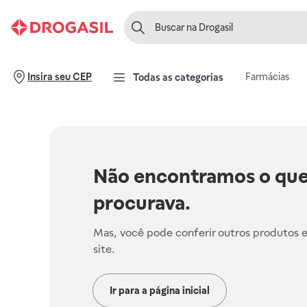
Farmácias
Insira seu CEP
Todas as categorias
Não encontramos o que
procurava.
Mas, você pode conferir outros produtos 
site.
Ir para a página inicial