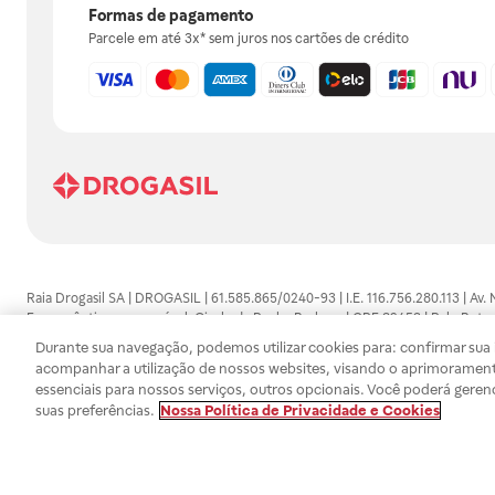
Formas de pagamento
Parcele em até 3x* sem juros nos cartões de crédito
Raia Drogasil SA | DROGASIL | 61.585.865/0240-93 | I.E. 116.756.280.113 | Av.
Farmacêutico responsável: Gisele da Penha Barbosa | CRF 89453 | Polo Butan
automedicação e não substituem, em hipótese alguma, as orientações dadas 
Durante sua navegação, podemos utilizar cookies para: confirmar sua i
persistirem os sintomas, um médico deverá ser consultado. Os preços e promoç
acompanhar a utilização de nossos websites, visando o aprimorament
SA trabalha com as tecnologias mais avançadas de proteção de dados, para qu
essenciais para nossos serviços, outros opcionais. Você poderá geren
efetuados estão sujeitos à confirmação da disponibilidade de produto em no
suas preferências.
Nossa Política de Privacidade e Cookies