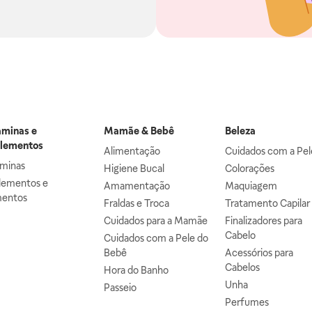
aminas e
Mamãe & Bebê
Beleza
lementos
Alimentação
Cuidados com a Pel
aminas
Higiene Bucal
Colorações
lementos e
Amamentação
Maquiagem
mentos
Fraldas e Troca
Tratamento Capilar
Cuidados para a Mamãe
Finalizadores para
Cabelo
Cuidados com a Pele do
Bebê
Acessórios para
Cabelos
Hora do Banho
Unha
Passeio
Perfumes