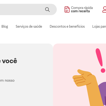
Compra rápida
com receita
Blog
Serviços de saúde
Descontos e benefícios
Lojas par
 você
em nosso