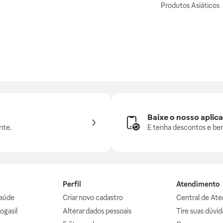
Produtos Asiáticos
Baixe o nosso aplica
nte.
E tenha descontos e ben
Perfil
Atendimento
aúde
Criar novo cadastro
Central de At
ogasil
Alterar dados pessoais
Tire suas dúvi