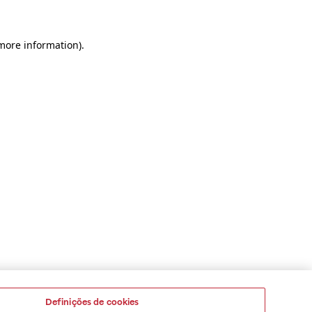
 more information)
.
Definições de cookies