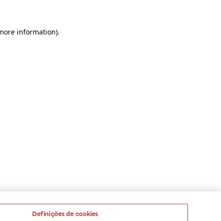
 more information)
.
Definições de cookies