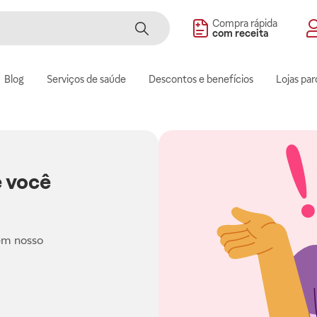
Compra rápida
com receita
Blog
Serviços de saúde
Descontos e benefícios
Lojas par
 você
em nosso