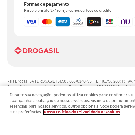
Formas de pagamento
Parcele em até 3x* sem juros nos cartões de crédito
Raia Drogasil SA | DROGASIL | 61.585.865/0240-93 | I.E. 116.756.280.113 | Av.
Farmacêutico responsável: Gisele da Penha Barbosa | CRF 89453 | Polo Butan
automedicação e não substituem, em hipótese alguma, as orientações dadas 
Durante sua navegação, podemos utilizar cookies para: confirmar sua i
persistirem os sintomas, um médico deverá ser consultado. Os preços e promoç
acompanhar a utilização de nossos websites, visando o aprimorament
SA trabalha com as tecnologias mais avançadas de proteção de dados, para qu
essenciais para nossos serviços, outros opcionais. Você poderá geren
efetuados estão sujeitos à confirmação da disponibilidade de produto em no
suas preferências.
Nossa Política de Privacidade e Cookies