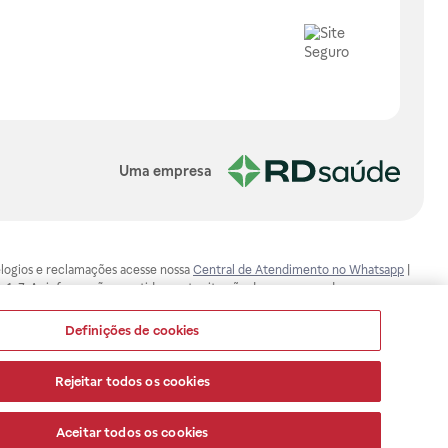
Uma empresa
, elogios e reclamações acesse nossa
Central de Atendimento no Whatsapp
|
-1-7. As informações contidas neste site não devem ser usadas para
ualquer problema de saúde e prescrever o tratamento adequado. Ao
ores esclarecimentos, consultar o site: www.anvisa.gov.br. A Raia Drogasil
Definições de cookies
ça dos clientes são compromissos da Raia Drogasil SA. Todos os pedidos
Rejeitar todos os cookies
Aceitar todos os cookies