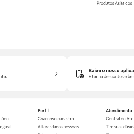
Produtos Asiáticos
Baixe o nosso aplica
nte.
E tenha descontos e ben
Perfil
Atendimento
aúde
Criar novo cadastro
Central de At
ogasil
Alterar dados pessoais
Tire suas dúvi