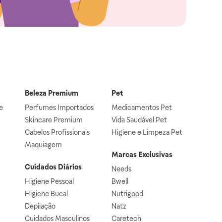
Beleza Premium
Pet
e
Perfumes Importados
Medicamentos Pet
Skincare Premium
Vida Saudável Pet
Cabelos Profissionais
Higiene e Limpeza Pet
Maquiagem
Marcas Exclusivas
Cuidados Diários
Needs
Higiene Pessoal
Bwell
Higiene Bucal
Nutrigood
Depilação
Natz
Cuidados Masculinos
Caretech