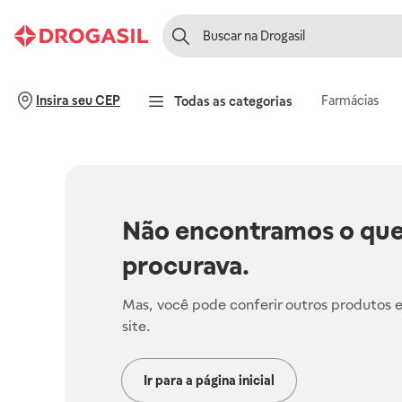
Farmácias
Insira seu CEP
Todas as categorias
Não encontramos o que
procurava.
Mas, você pode conferir outros produtos 
site.
Ir para a página inicial