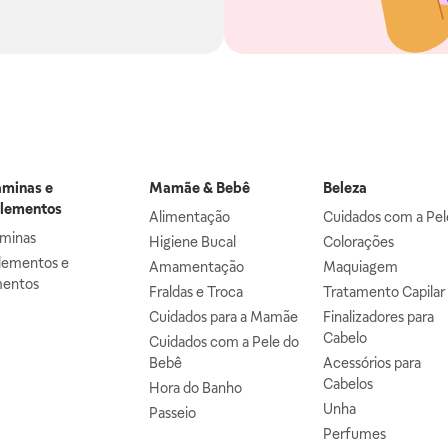
aminas e
Mamãe & Bebê
Beleza
lementos
Alimentação
Cuidados com a Pel
aminas
Higiene Bucal
Colorações
lementos e
Amamentação
Maquiagem
mentos
Fraldas e Troca
Tratamento Capilar
Cuidados para a Mamãe
Finalizadores para
Cabelo
Cuidados com a Pele do
Bebê
Acessórios para
Cabelos
Hora do Banho
Unha
Passeio
Perfumes