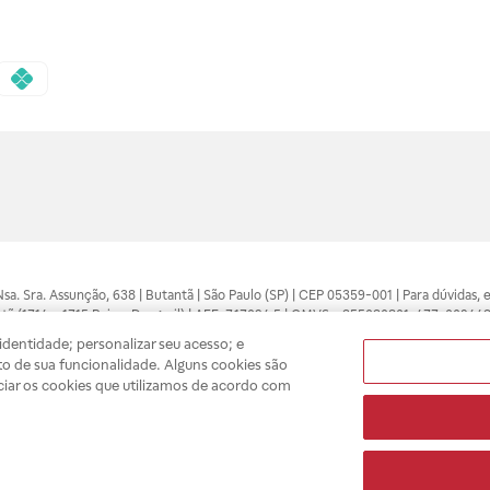
 Nsa. Sra. Assunção, 638 | Butantã | São Paulo (SP) | CEP 05359-001 | Para dúvidas
tã (1714 e 1715 Raia e Drogasil) | AFE: 7.17094.5 | CMVS - 355030801-477-002443
pelo profissional da área médica. Somente o médico está apto a diagnosticar q
dentidade; personalizar seu acesso; e
ões divulgados no site são válidos apenas para compras feitas pela internet. Mai
o de sua funcionalidade. Alguns cookies são
e você possa realizar suas compras com tranquilidade. A privacidade e a seguran
ciar os cookies que utilizamos de acordo com
sso estoque.
A
Drogasil
segue as determinações da