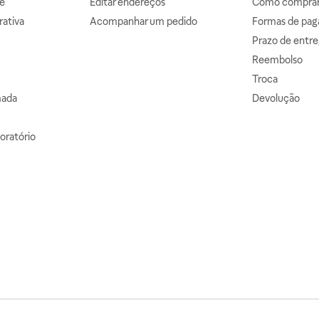
e
Editar endereços
Como comprar 
ativa
Acompanhar um pedido
Formas de pa
Prazo de entre
Reembolso
Troca
mada
Devolução
oratório