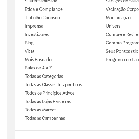
Sustentabilidade
Serviços de Saúd
Ética e Compliance
Vacinação Corpor
Trabalhe Conosco
Manipulação
Imprensa
Univers
Investidores
Compre e Retire
Blog
Compra Progra
Vitat
Seus Pontos stix
Mais Buscados
Programa de Lab
Bulas de A a Z
Todas as Categorias
Todas as Classes Terapêuticas
Todos os Princípios Ativos
Todas as Lojas Parceiras
Todas as Marcas
Todas as Campanhas