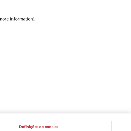
 more information)
.
Definições de cookies