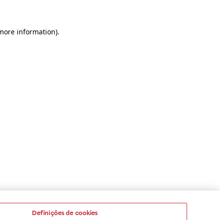
 more information)
.
Definições de cookies