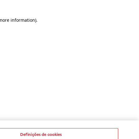
 more information)
.
Definições de cookies