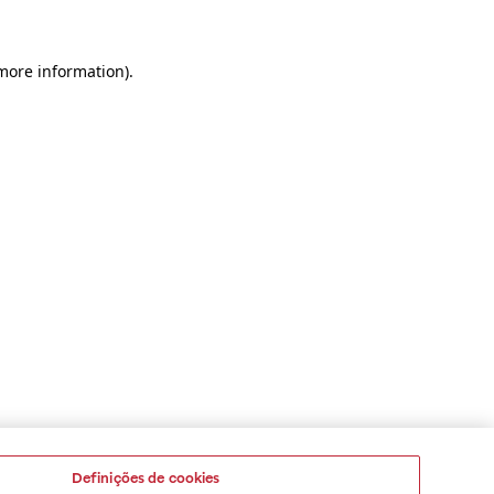
 more information)
.
Definições de cookies