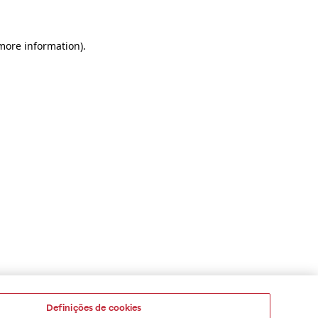
 more information)
.
Definições de cookies