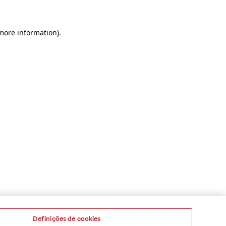
 more information)
.
Definições de cookies