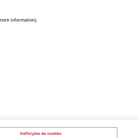
 more information)
.
Definições de cookies