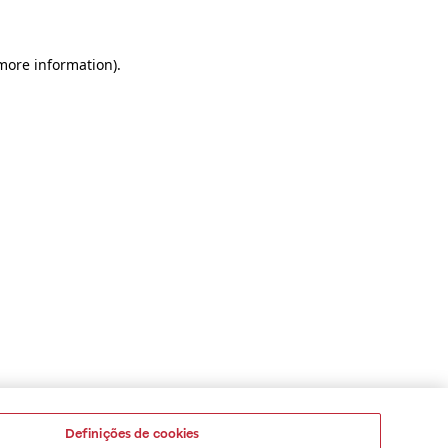
 more information)
.
Definições de cookies