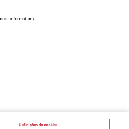
 more information)
.
Definições de cookies