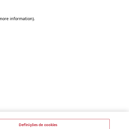
 more information)
.
Definições de cookies