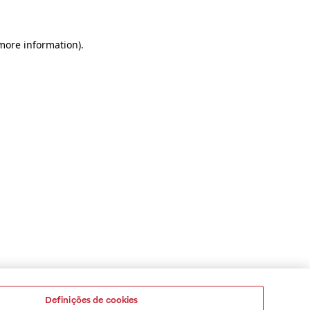
 more information)
.
Definições de cookies