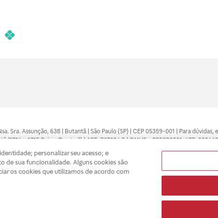
 Nsa. Sra. Assunção, 638 | Butantã | São Paulo (SP) | CEP 05359-001 | Para dúvidas
tã (1714 e 1715 Raia e Drogasil) | AFE: 7.17094.5 | CMVS - 355030801-477-002443
pelo profissional da área médica. Somente o médico está apto a diagnosticar q
dentidade; personalizar seu acesso; e
ões divulgados no site são válidos apenas para compras feitas pela internet. Mai
o de sua funcionalidade. Alguns cookies são
e você possa realizar suas compras com tranquilidade. A privacidade e a seguran
ciar os cookies que utilizamos de acordo com
sso estoque.
A
Drogasil
segue as determinações da