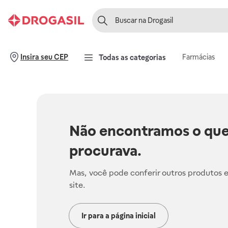
Farmácias
Insira seu CEP
Todas as categorias
Não encontramos o que
procurava.
Mas, você pode conferir outros produtos 
site.
Ir para a página inicial