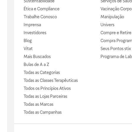
Sustentabilidade
Serviços de Saúd
Ética e Compliance
Vacinação Corpor
Trabalhe Conosco
Manipulação
Imprensa
Univers
Investidores
Compre e Retire
Blog
Compra Progra
Vitat
Seus Pontos stix
Mais Buscados
Programa de Lab
Bulas de A a Z
Todas as Categorias
Todas as Classes Terapêuticas
Todos os Princípios Ativos
Todas as Lojas Parceiras
Todas as Marcas
Todas as Campanhas