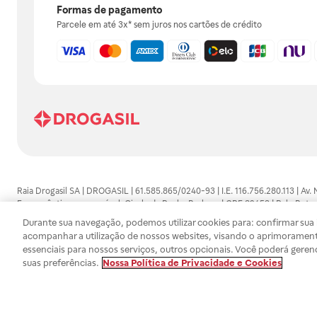
Formas de pagamento
Parcele em até 3x* sem juros nos cartões de crédito
Raia Drogasil SA | DROGASIL | 61.585.865/0240-93 | I.E. 116.756.280.113 | Av.
Farmacêutico responsável: Gisele da Penha Barbosa | CRF 89453 | Polo Butan
automedicação e não substituem, em hipótese alguma, as orientações dadas 
Durante sua navegação, podemos utilizar cookies para: confirmar sua i
persistirem os sintomas, um médico deverá ser consultado. Os preços e promoç
acompanhar a utilização de nossos websites, visando o aprimorament
SA trabalha com as tecnologias mais avançadas de proteção de dados, para qu
essenciais para nossos serviços, outros opcionais. Você poderá geren
efetuados estão sujeitos à confirmação da disponibilidade de produto em no
suas preferências.
Nossa Política de Privacidade e Cookies