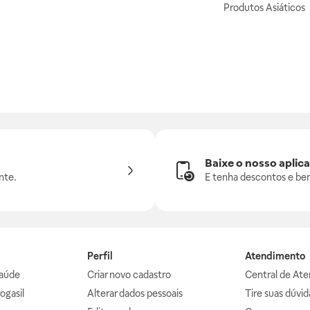
Produtos Asiáticos
Baixe o nosso aplica
nte.
E tenha descontos e ben
Perfil
Atendimento
aúde
Criar novo cadastro
Central de At
ogasil
Alterar dados pessoais
Tire suas dúvi