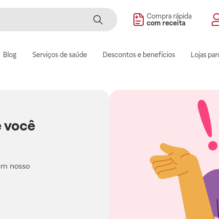
Compra rápida
com receita
Blog
Serviços de saúde
Descontos e benefícios
Lojas par
 você
em nosso