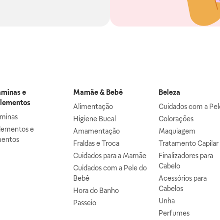
aminas e
Mamãe & Bebê
Beleza
lementos
Alimentação
Cuidados com a Pel
aminas
Higiene Bucal
Colorações
lementos e
Amamentação
Maquiagem
mentos
Fraldas e Troca
Tratamento Capilar
Cuidados para a Mamãe
Finalizadores para
Cabelo
Cuidados com a Pele do
Bebê
Acessórios para
Cabelos
Hora do Banho
Unha
Passeio
Perfumes