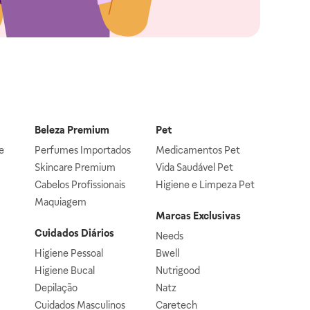
Beleza Premium
Pet
e
Perfumes Importados
Medicamentos Pet
Skincare Premium
Vida Saudável Pet
Cabelos Profissionais
Higiene e Limpeza Pet
Maquiagem
Marcas Exclusivas
Cuidados Diários
Needs
Higiene Pessoal
Bwell
Higiene Bucal
Nutrigood
Depilação
Natz
Cuidados Masculinos
Caretech