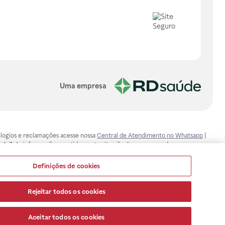
Uma empresa
, elogios e reclamações acesse nossa
Central de Atendimento no Whatsapp
|
-1-7. As informações contidas neste site não devem ser usadas para
ualquer problema de saúde e prescrever o tratamento adequado. Ao
ores esclarecimentos, consultar o site: www.anvisa.gov.br. A Raia Drogasil
Definições de cookies
ça dos clientes são compromissos da Raia Drogasil SA. Todos os pedidos
Rejeitar todos os cookies
Aceitar todos os cookies