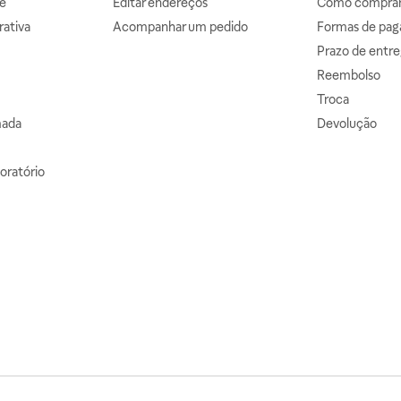
e
Editar endereços
Como comprar 
ativa
Acompanhar um pedido
Formas de pa
Prazo de entre
Reembolso
Troca
mada
Devolução
oratório