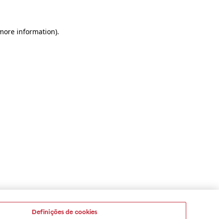
 more information)
.
Definições de cookies