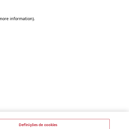
 more information)
.
Definições de cookies