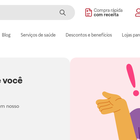
Compra rápida
com receita
Blog
Serviços de saúde
Descontos e benefícios
Lojas par
 você
em nosso