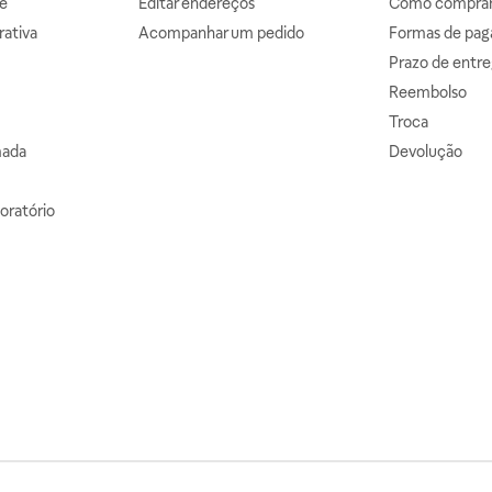
e
Editar endereços
Como comprar 
ativa
Acompanhar um pedido
Formas de pa
Prazo de entre
Reembolso
Troca
mada
Devolução
oratório