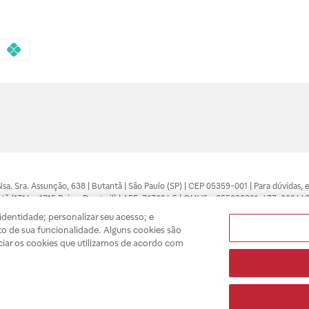
 Nsa. Sra. Assunção, 638 | Butantã | São Paulo (SP) | CEP 05359-001 | Para dúvidas
tã (1714 e 1715 Raia e Drogasil) | AFE: 7.17094.5 | CMVS - 355030801-477-002443
pelo profissional da área médica. Somente o médico está apto a diagnosticar q
dentidade; personalizar seu acesso; e
ões divulgados no site são válidos apenas para compras feitas pela internet. Mai
o de sua funcionalidade. Alguns cookies são
e você possa realizar suas compras com tranquilidade. A privacidade e a seguran
ciar os cookies que utilizamos de acordo com
sso estoque.
A
Drogasil
segue as determinações da