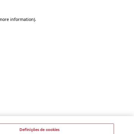
 more information)
.
Definições de cookies